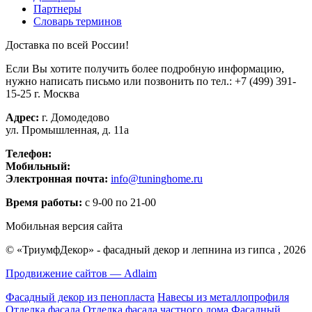
Партнеры
Словарь терминов
Доставка по всей России!
Если Вы хотите получить более подробную информацию,
нужно написать письмо или позвонить по тел.:
+7 (499) 391-
15-25
г. Москва
Адрес:
г. Домодедово
ул. Промышленная, д. 11а
Телефон:
+7 (499) 391-15-25
Мобильный:
+7 (926) 270-75-79
Электронная почта:
info@tuninghome.ru
Время работы:
с 9-00 по 21-00
Мобильная версия сайта
© «ТриумфДекор» -
фасадный декор
и
лепнина из гипса
, 2026
Продвижение сайтов — Adlaim
Фасадный декор из пенопласта
Навесы из металлопрофиля
Отделка фасада
Отделка фасада частного дома
Фасадный