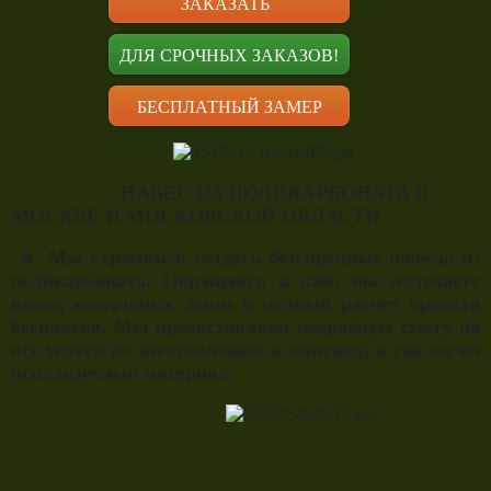
ЗАКАЗАТЬ
ДЛЯ СРОЧНЫХ ЗАКАЗОВ!
БЕСПЛАТНЫЙ ЗАМЕР
НАВЕС ИЗ ПОЛИКАРБОНАТА В
МОСКВЕ И МОСКОВСКОЙ ОБЛАСТИ
🔹 Мы стремимся создать безупречные навесы из
поликарбоната. Обращаясь к нам, вы получаете
выезд замерщика, эскиз и полный расчет проекта
бесплатно. Мы предоставляем подробную смету на
все услуги по изготовлению и монтажу, а так же на
используемый материал.