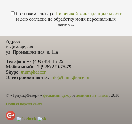
Я ознакомлен(на) с
Политикой конфиденциальности
и даю согласие на обработку моих персональных
данных.
Адрес:
г. Домодедово
ул. Промышленная, д. 11а
Телефон:
+7 (499) 391-15-25
Мобильный:
+7 (926) 270-75-79
Skype:
triumphdecor
Электронная почта:
info@tuninghome.ru
© «ТриумфДекор» -
фасадный декор
и
лепнина из гипса
, 2018
Полная версия сайта