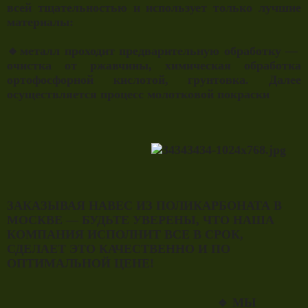
всей тщательностью и использует только лучшие
материалы:
🔸металл проходит предварительную обработку —
очистка от ржавчины, химическая обработка
ортофосфорной кислотой, грунтовка. Далее
осуществляется процесс молотковой покраски
ЗАКАЗЫВАЯ НАВЕС ИЗ ПОЛИКАРБОНАТА В
МОСКВЕ — БУДЬТЕ УВЕРЕНЫ, ЧТО НАША
КОМПАНИЯ ИСПОЛНИТ ВСЕ В СРОК,
СДЕЛАЕТ ЭТО КАЧЕСТВЕННО И ПО
ОПТИМАЛЬНОЙ ЦЕНЕ!
🔹 МЫ