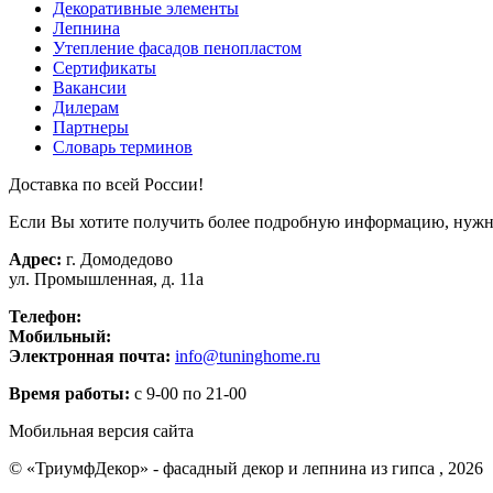
Декоративные элементы
Лепнина
Утепление фасадов пенопластом
Сертификаты
Вакансии
Дилерам
Партнеры
Словарь терминов
Доставка по всей России!
Если Вы хотите получить более подробную информацию, нужно
Адрес:
г. Домодедово
ул. Промышленная, д. 11а
Телефон:
+7 (499) 391-15-25
Мобильный:
+7 (926) 270-75-79
Электронная почта:
info@tuninghome.ru
Время работы:
с 9-00 по 21-00
Мобильная версия сайта
© «ТриумфДекор» -
фасадный декор
и
лепнина из гипса
, 2026