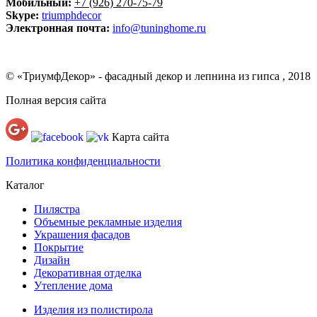
Мобильный:
+7 (926) 270-75-79
Skype:
triumphdecor
Электронная почта:
info@tuninghome.ru
© «ТриумфДекор» -
фасадный декор
и
лепнина из гипса
, 2018
Полная версия сайта
Карта сайта
Политика конфиденциальности
Каталог
Пилястра
Объемные рекламные изделия
Украшения фасадов
Покрытие
Дизайн
Декоративная отделка
Утепление дома
Изделия из полистирола