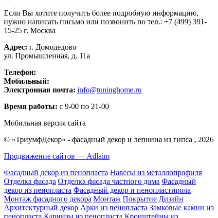
Если Вы хотите получить более подробную информацию,
нужно написать письмо или позвонить по тел.:
+7 (499) 391-
15-25
г. Москва
Адрес:
г. Домодедово
ул. Промышленная, д. 11а
Телефон:
+7 (499) 391-15-25
Мобильный:
+7 (926) 270-75-79
Электронная почта:
info@tuninghome.ru
Время работы:
с 9-00 по 21-00
Мобильная версия сайта
© «ТриумфДекор» -
фасадный декор
и
лепнина из гипса
, 2026
Продвижение сайтов — Adlaim
Фасадный декор из пенопласта
Навесы из металлопрофиля
Отделка фасада
Отделка фасада частного дома
Фасадный
декор из пенопласта
Фасадный декор и пенопластирола
Монтаж фасадного декора
Монтаж
Покрытие
Дизайн
Архитектурный декор
Арки из пенопласта
Замковые камни из
пенопласта
Карнизы из пенопласта
Кронштейны из