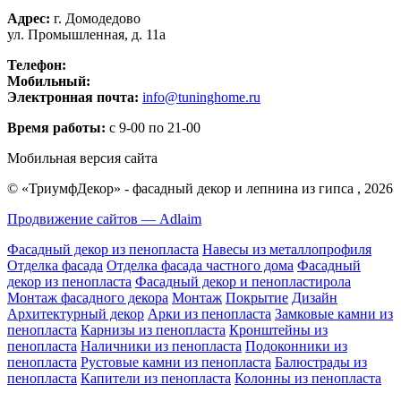
Адрес:
г. Домодедово
ул. Промышленная, д. 11а
Телефон:
+7 (499) 391-15-25
Мобильный:
+7 (926) 270-75-79
Электронная почта:
info@tuninghome.ru
Время работы:
с 9-00 по 21-00
Мобильная версия сайта
© «ТриумфДекор» -
фасадный декор
и
лепнина из гипса
, 2026
Продвижение сайтов — Adlaim
Фасадный декор из пенопласта
Навесы из металлопрофиля
Отделка фасада
Отделка фасада частного дома
Фасадный
декор из пенопласта
Фасадный декор и пенопластирола
Монтаж фасадного декора
Монтаж
Покрытие
Дизайн
Архитектурный декор
Арки из пенопласта
Замковые камни из
пенопласта
Карнизы из пенопласта
Кронштейны из
пенопласта
Наличники из пенопласта
Подоконники из
пенопласта
Рустовые камни из пенопласта
Балюстрады из
пенопласта
Капители из пенопласта
Колонны из пенопласта